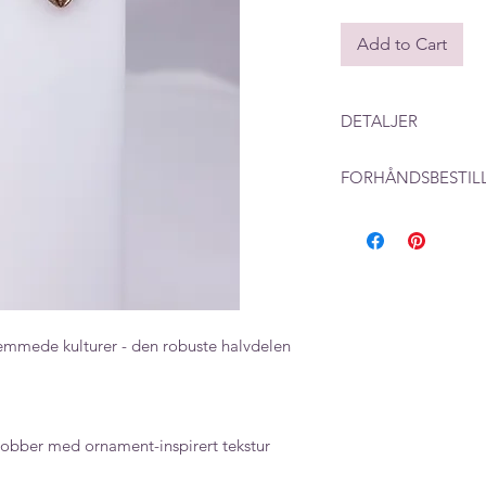
Add to Cart
DETALJER
Mål: 12 x 12 mm
FORHÅNDSBESTIL
Farge/motiv: Gull/
Ved produkter som l
beregne en leverings
produksjon i tillegg
emmede kulturer - den robuste halvdelen
obber med ornament-inspirert tekstur