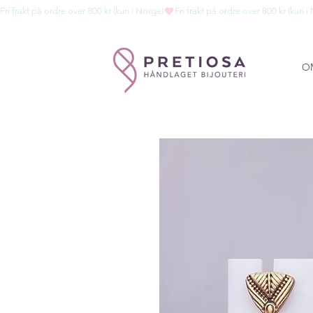
Fri frakt på ordre over 800 kr (kun i Norge)
O