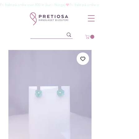
Fri frakt på ordre over 800 kr (kun i Norge)