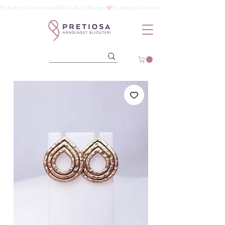
Fri frakt på ordre over 800 kr (kun i Norge)