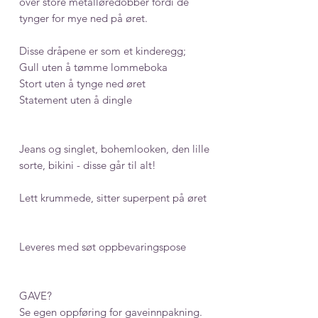
over store metalløredobber fordi de
tynger for mye ned på øret.
Disse dråpene er som et kinderegg;
Gull uten å tømme lommeboka
Stort uten å tynge ned øret
Statement uten å dingle
Jeans og singlet, bohemlooken, den lille
sorte, bikini - disse går til alt!
Lett krummede, sitter superpent på øret
Leveres med søt oppbevaringspose
GAVE?
Se egen oppføring for gaveinnpakning.