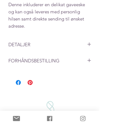
Denne inkluderer en delikat gaveeske
og kan også leveres med personlig
hilsen samt direkte sending til ønsket
adresse.
DETALJER
Mål: 30 x 27 mm
FORHÅNDSBESTILLING
Ved produkter som lages på
bestilling må du beregne en leveringstid
på rundt en uke. 2 dager til produksjon i
tillegg til postgang på 2-5 dager.
VILKÅR/BETINGELSER