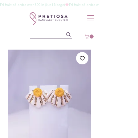
Fri frakt på ordre over 800 kr (kun i Norge)