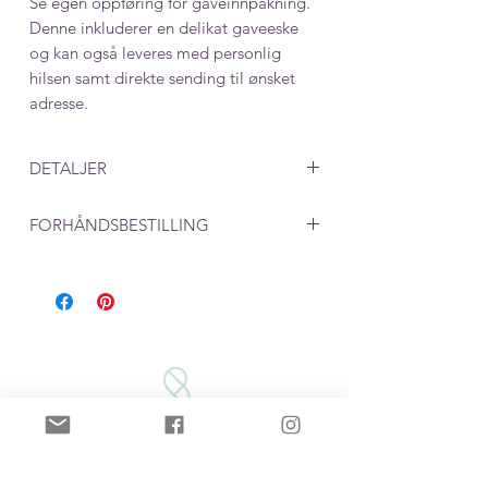
Se egen oppføring for gaveinnpakning.
Denne inkluderer en delikat gaveeske
og kan også leveres med personlig
hilsen samt direkte sending til ønsket
adresse.
DETALJER
Mål:
FORHÅNDSBESTILLING
Ørestikk 10 mm
Kronblader 30x20 mm
Ved produkter som lages på bestilling,
Farge: Mix & match
må du beregne en leveringstid på rundt
en uke. 2 dager til produksjon i tillegg
til postgang på 2-5 dager.