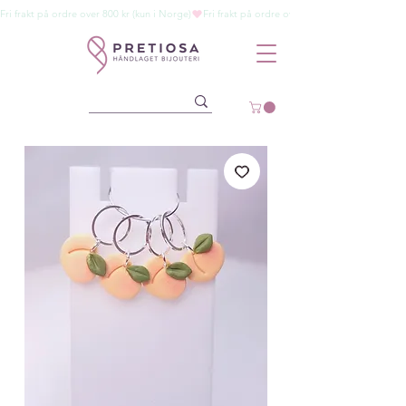
Fri frakt på ordre over 800 kr (kun i Norge)