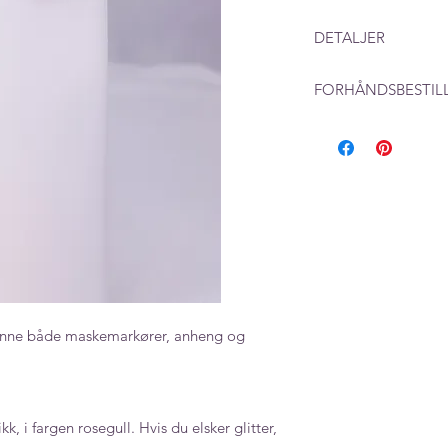
DETALJER
Mål: 14 x 14 mm
FORHÅNDSBESTIL
Ved produkter som l
beregne en leverings
produksjon i tillegg
 finne både maskemarkører, anheng og
kk, i fargen rosegull. Hvis du elsker glitter,