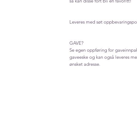
så kan disse fort bli en favoritt!
Leveres med søt oppbevaringspo
GAVE?
Se egen oppføring for gaveinnpak
gaveeske og kan også leveres med
ønsket adresse.