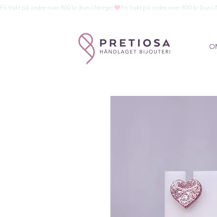
Fri frakt på ordre over 800 kr (kun i Norge)
O