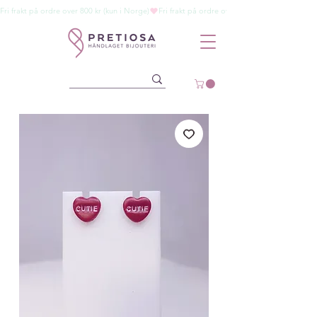
Fri frakt på ordre over 800 kr (kun i Norge)