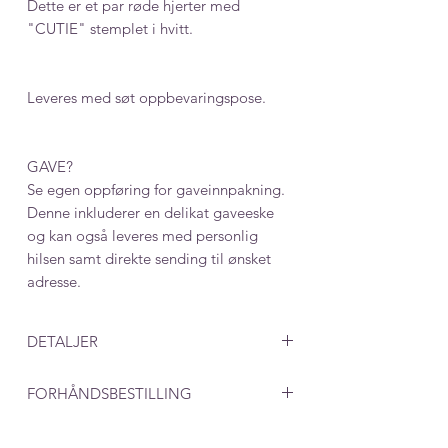
Dette er et par røde hjerter med
"CUTIE" stemplet i hvitt.
Leveres med søt oppbevaringspose.
GAVE?
Se egen oppføring for gaveinnpakning.
Denne inkluderer en delikat gaveeske
og kan også leveres med personlig
hilsen samt direkte sending til ønsket
adresse.
DETALJER
Mål: 12 x 13 mm
FORHÅNDSBESTILLING
Ved produkter som lages på bestilling,