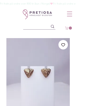
Fri frakt på ordre over 800 kr (kun i Norge)