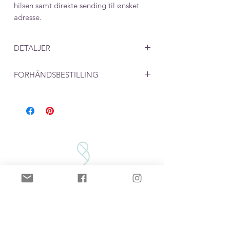
hilsen samt direkte sending til ønsket
adresse.
DETALJER
Mål: 12 x 12 mm
FORHÅNDSBESTILLING
Ved produkter som lages på bestilling,
må du beregne en leveringstid på rundt
en uke. 2 dager til produksjon i tillegg
til postgang på 2-5 dager.
VILKÅR/BETINGELSER
VEDLIKEHOLD
PERSONVERN