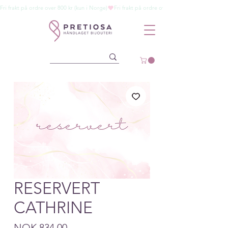
Fri frakt på ordre over 800 kr (kun i Norge)
RESERVERT
CATHRINE
Price
NOK 834.00