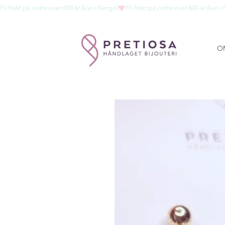
Fri frakt på ordre over 800 kr (kun i Norge)
O