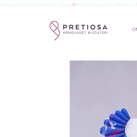
Fri frakt på ordre over 800 kr (kun i Norge)
O