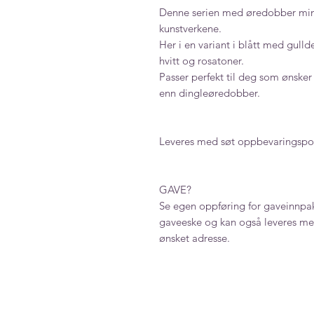
Denne serien med øredobber min
kunstverkene.
Her i en variant i blått med gull
hvitt og rosatoner.
Passer perfekt til deg som ønsker 
enn dingleøredobber.
Leveres med søt oppbevaringspo
GAVE?
Se egen oppføring for gaveinnpak
gaveeske og kan også leveres med
ønsket adresse.