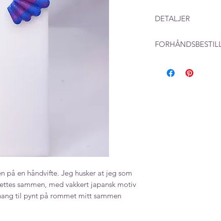
DETALJER
Mål: 20 x 30 mm
FORHÅNDSBESTIL
Ved produkter som l
beregne en leverings
produksjon i tillegg
n på en håndvifte. Jeg husker at jeg som
rettes sammen, med vakkert japansk motiv
n hang til pynt på rommet mitt sammen