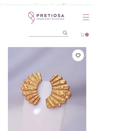
Fri frakt på ordre over 800 kr (kun i Norge)