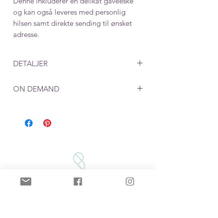
Denne inkluderer en delikat gaveeske
og kan også leveres med personlig
hilsen samt direkte sending til ønsket
adresse.
DETALJER
Mål: 20 x 30 mm
ON DEMAND
Farge: metallic gull
Ved produkter som lages "on demand",
må du beregne en leveringstid på rundt
en uke. 2 dager til produksjon i tillegg
til postgang på 2-5 dager
VILKÅR/BETINGELSER