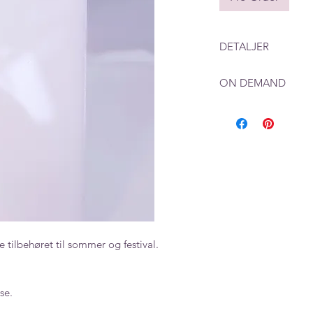
DETALJER
Mål: 13x10 mm
ON DEMAND
Ved produkter som 
beregne en leverings
produksjon i tillegg
e tilbehøret til sommer og festival.
se.