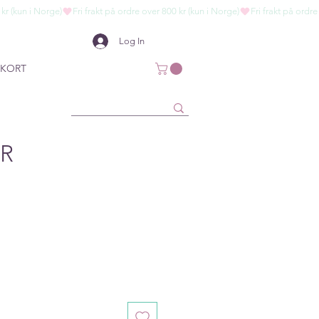
Log In
KORT
R
ce