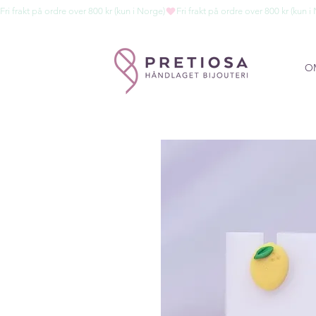
Fri frakt på ordre over 800 kr (kun i Norge)
O