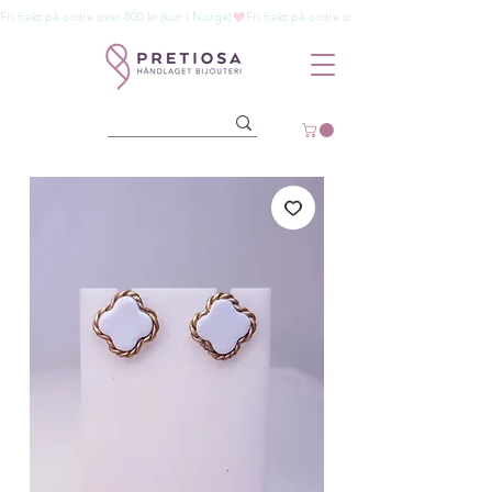
Fri frakt på ordre over 800 kr (kun i Norge)