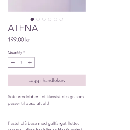
ATENA
Price
199,00 kr
Quantity
*
Legg i handlekurv
Søte øredobber i et klassisk design som
passer til absolutt alt!
Pastellblå base med gullfarget flettet
ramme - disse har blitt en klar favoritt i