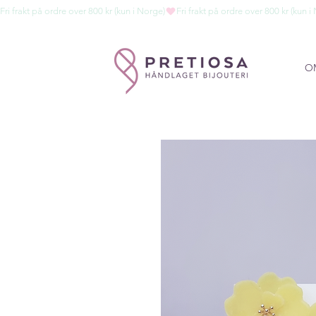
Fri frakt på ordre over 800 kr (kun i Norge)
O