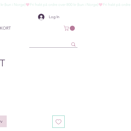
Log In
KORT
T
rv