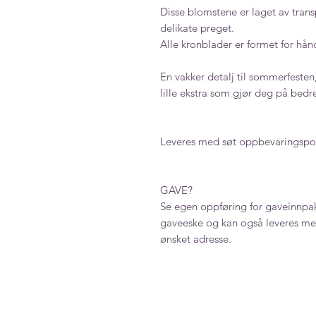
Disse blomstene er laget av transp
delikate preget.
Alle kronblader er formet for hånd,
En vakker detalj til sommerfesten,
lille ekstra som gjør deg på bed
Leveres med søt oppbevaringspo
GAVE?
Se egen oppføring for gaveinnpak
gaveeske og kan også leveres med
ønsket adresse.