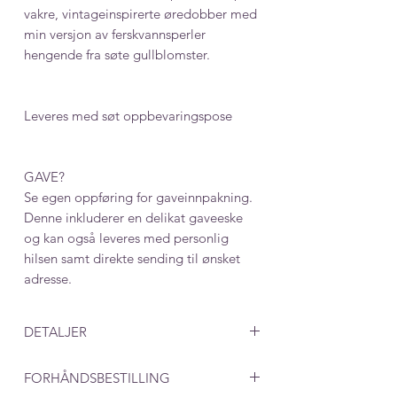
vakre, vintageinspirerte øredobber med
min versjon av ferskvannsperler
hengende fra søte gullblomster.
Leveres med søt oppbevaringspose
GAVE?
Se egen oppføring for gaveinnpakning.
Denne inkluderer en delikat gaveeske
og kan også leveres med personlig
hilsen samt direkte sending til ønsket
adresse.
DETALJER
Mål: 55 x 15 mm
FORHÅNDSBESTILLING