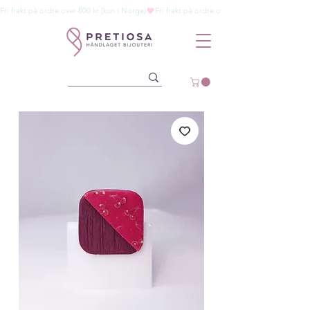
Fri frakt på ordre over 800 kr (kun i Norge)