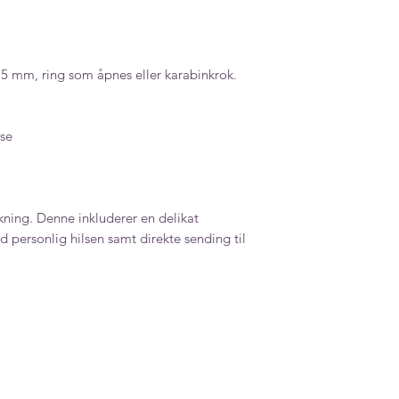
gjør knapt utslag på
15 mm, ring som åpnes eller karabinkrok.
se
ning. Denne inkluderer en delikat
 personlig hilsen samt direkte sending til