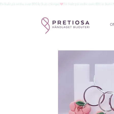
Fri frakt på ordre over 800 kr (kun i Norge)
O