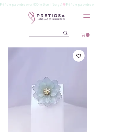
Fri frakt på ordre over 800 kr (kun i Norge)