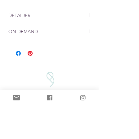
DETALJER
Mål: 25 x 13 mm
ON DEMAND
Ved produkter som lages "on demand",
må du beregne en leveringstid på rundt
en uke. 2 dager til produksjon i tillegg
til postgang på 2-5 dager
VILKÅR/BETINGELSER
VEDLIKEHOLD
PERSONVERN
GAVEKORT