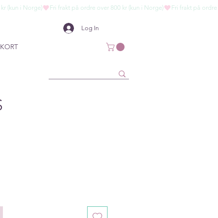
Log In
KORT
S