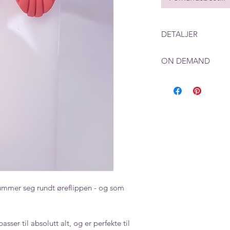
DETALJER
Mål: 20 mm x 15 m
ON DEMAND
Farge: Korall
Ved produkter som 
beregne en leverings
produksjon i tillegg
rummer seg rundt øreflippen - og som
er til absolutt alt, og er perfekte til