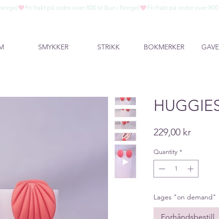
M
SMYKKER
STRIKK
BOKMERKER
GAVE
HUGGIE
Price
229,00 kr
Quantity
*
Lages "on demand"
Forhåndsbestill