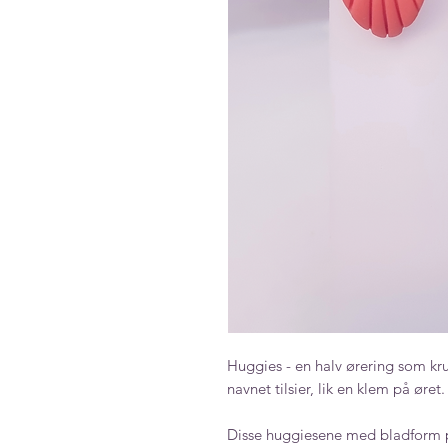
Huggies - en halv ørering som k
navnet tilsier, lik en klem på øret.
Disse huggiesene med bladform pass