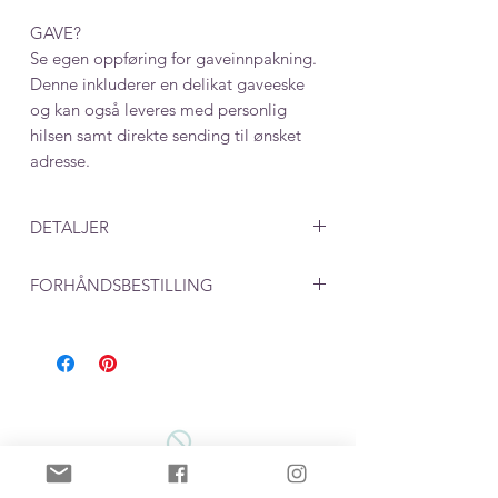
GAVE?
Se egen oppføring for gaveinnpakning.
Denne inkluderer en delikat gaveeske
og kan også leveres med personlig
hilsen samt direkte sending til ønsket
adresse.
DETALJER
Mål: 20 mm x 15 mm
FORHÅNDSBESTILLING
Ved produkter som lages på bestilling,
må du beregne en leveringstid på rundt
en uke. 2 dager til produksjon i tillegg
til postgang på 2-5 dager.
Hvert par blir unikt med dette mønsteret
som lages med en liten kjevle.
Huggiesene blir laget med utstikker, tett