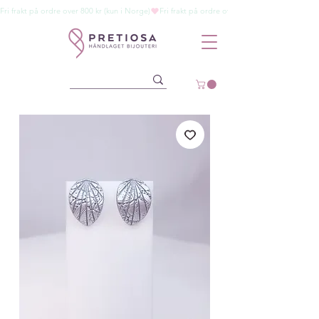
Fri frakt på ordre over 800 kr (kun i Norge)