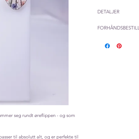
DETALJER
Mål: 20 mm x 15 m
FORHÅNDSBESTIL
Farge: Porselen
Ved produkter som l
beregne en leverings
produksjon i tillegg
rummer seg rundt øreflippen - og som
er til absolutt alt, og er perfekte til