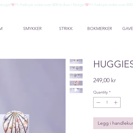
M
SMYKKER
STRIKK
BOKMERKER
GAVE
HUGGIE
Price
249,00 kr
Quantity
*
Legg i handleku