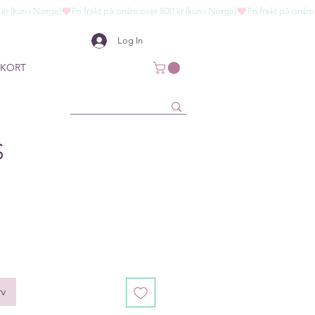
Log In
KORT
S
rv