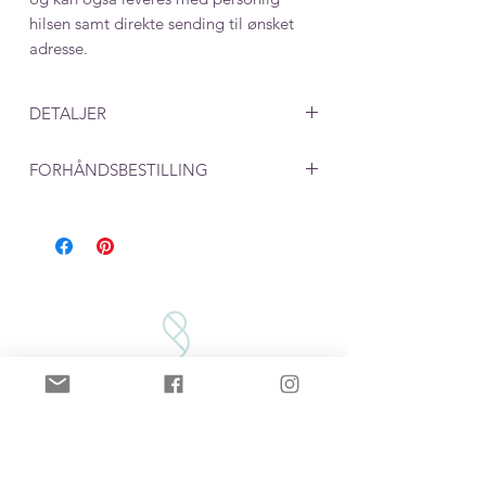
hilsen samt direkte sending til ønsket
adresse.
DETALJER
Mål: 33 x 15 mm
FORHÅNDSBESTILLING
Ved produkter som lages på bestilling
må du beregne en leveringstid på rundt
en uke. 2 dager til produksjon i tillegg
til postgang på 2-5 dager.
VILKÅR/BETINGELSER
VEDLIKEHOLD