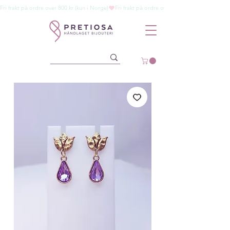
Fri frakt på ordre over 800 kr (kun i Norge)