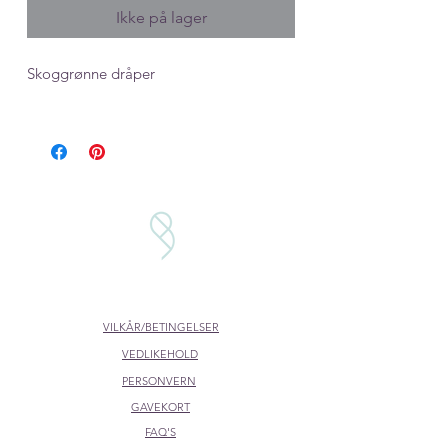
Ikke på lager
Skoggrønne dråper
VILKÅR/BETINGELSER
VEDLIKEHOLD
PERSONVERN
GAVEKORT
FAQ'S