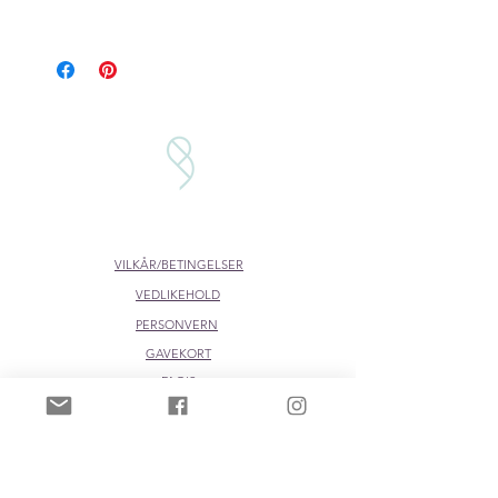
Ved produkter som lages "on demand",
må du beregne en leveringstid på rundt
en uke. 2 dager til produksjon i tillegg
til postgang på 2-5 dager
VILKÅR/BETINGELSER
VEDLIKEHOLD
PERSONVERN
GAVEKORT
FAQ'S
FORHANDLERE:
DESIGNKOLLEKTIVET