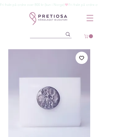
Fri frakt på ordre over 800 kr (kun i Norge)