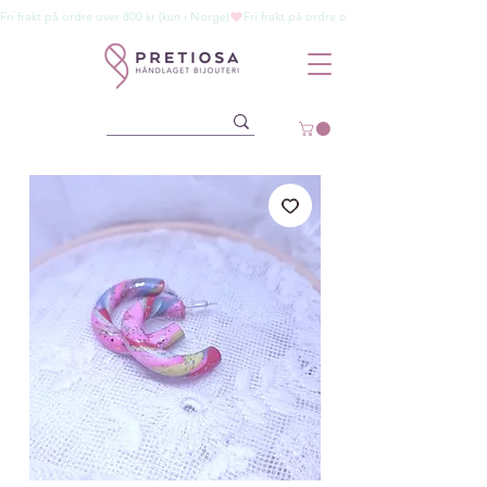
Fri frakt på ordre over 800 kr (kun i Norge)