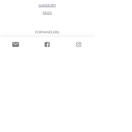
GAVEKORT
FAQ'S
FORHANDLERE:
DESIGNKOLLEKTIVET
Pretiosa i din butikk?
Ta kontakt på
post@pretiosa.no
BLI MED!
Meld deg på nyhetsbrev for inspirasjon
og
eksklusive tilbud - og få GRATIS
FRAKT på den første ordren din!
Epost:
Ja, takk!