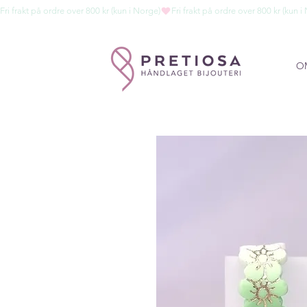
Fri frakt på ordre over 800 kr (kun i Norge)
O