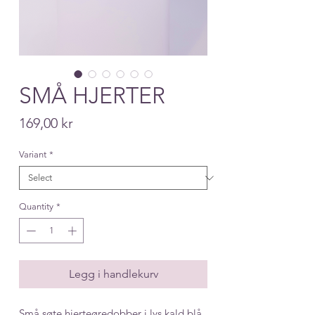
SMÅ HJERTER
Price
169,00 kr
Variant
*
Quantity
*
Legg i handlekurv
Små søte hjerteøredobber i lys kald blå