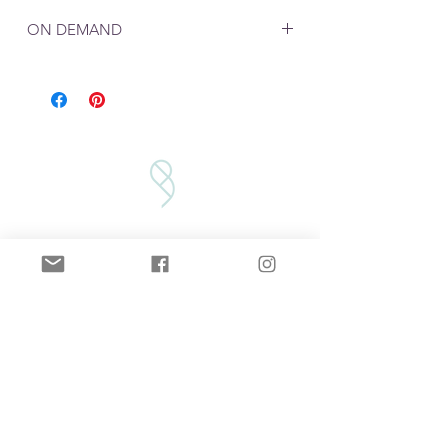
Mål: 12x12 mm
ON DEMAND
Ved produkter som lages "on demand",
må du beregne en leveringstid på rundt
en uke. 2 dager til produksjon i tillegg
til postgang på 2-5 dager
VILKÅR/BETINGELSER
VEDLIKEHOLD
PERSONVERN
GAVEKORT
FAQ'S
FORHANDLERE: