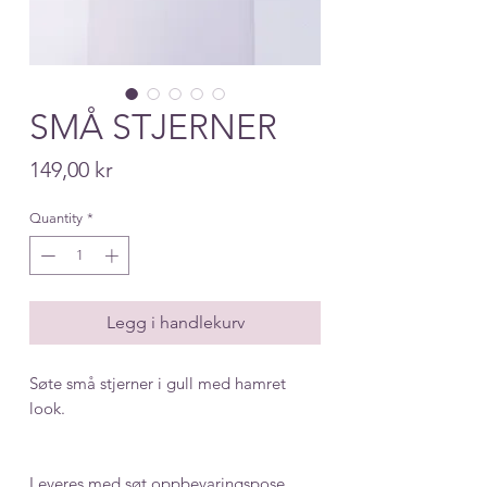
SMÅ STJERNER
Price
149,00 kr
Quantity
*
Legg i handlekurv
Søte små stjerner i gull med hamret
look.
Leveres med søt oppbevaringspose.