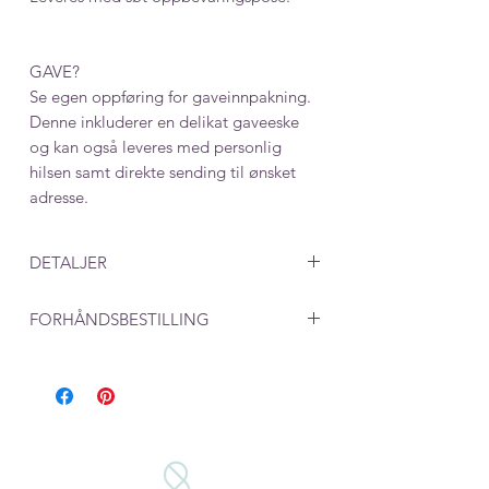
GAVE?
Se egen oppføring for gaveinnpakning.
Denne inkluderer en delikat gaveeske
og kan også leveres med personlig
hilsen samt direkte sending til ønsket
adresse.
DETALJER
Mål: 8 mm
FORHÅNDSBESTILLING
Ved produkter som lages på bestilling,
må du beregne en leveringstid på rundt
en uke. 2 dager til produksjon i tillegg
til postgang på 2-5 dager.