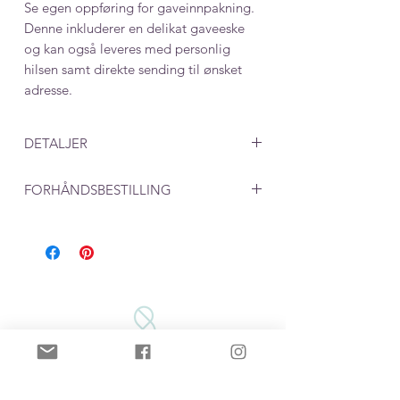
Se egen oppføring for gaveinnpakning.
Denne inkluderer en delikat gaveeske
og kan også leveres med personlig
hilsen samt direkte sending til ønsket
adresse.
DETALJER
Mål: 43 x 25 mm
FORHÅNDSBESTILLING
Ved produkter som lages på bestilling,
må du beregne en leveringstid på rundt
en uke. 2 dager til produksjon i tillegg
til postgang på 2-5 dager.