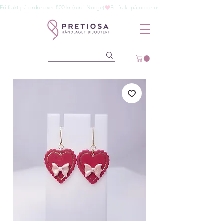
Fri frakt på ordre over 800 kr (kun i Norge)