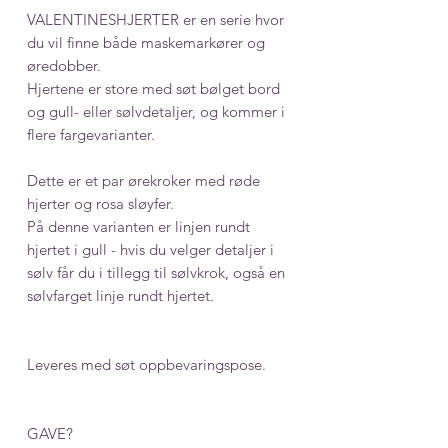
VALENTINESHJERTER er en serie hvor
du vil finne både maskemarkører og
øredobber.
Hjertene er store med søt bølget bord
og gull- eller sølvdetaljer, og kommer i
flere fargevarianter.
Dette er et par ørekroker med røde
hjerter og rosa sløyfer.
På denne varianten er linjen rundt
hjertet i gull - hvis du velger detaljer i
sølv får du i tillegg til sølvkrok, også en
sølvfarget linje rundt hjertet.
Leveres med søt oppbevaringspose.
GAVE?