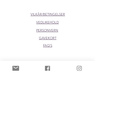
VILKÅR/BETINGELSER
VEDLIKEHOLD
PERSONVERN
GAVEKORT
FAQ'S
FORHANDLERE:
DESIGNKOLLEKTIVET
Pretiosa i din butikk?
Ta kontakt på
post@pretiosa.no
BLI MED!
Meld deg på nyhetsbrev for inspirasjon
og
eksklusive tilbud - og få GRATIS