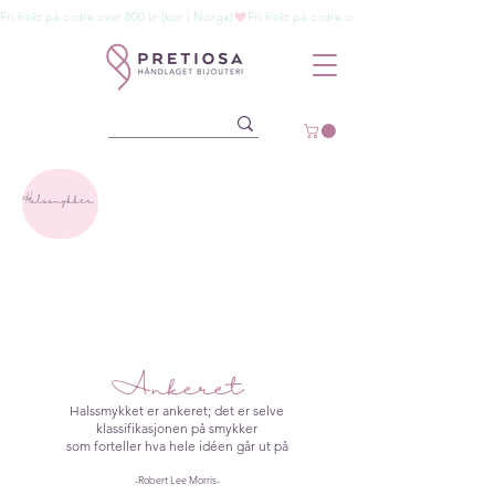
Fri frakt på ordre over 800 kr (kun i Norge)
Halssmykker
Ankeret
Halssmykket er ankeret; det er selve
klassifikasjonen på smykker
som forteller
hva hele idéen går ut på
-Robert Lee Morris-