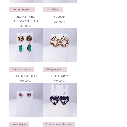
Vintageinspirert
Lilla dråper
BLOMST MED
TULIPAN
FERSKVANNSPERLE
Price
329,00 kr
Price
329,00 kr
Grønne dråper
Vikinginspirert
GULLMARGERITT
SKJOLDMØY
Price
Price
329,00 kr
289,00 kr
Med sløyfe
Sort og metallic sølv