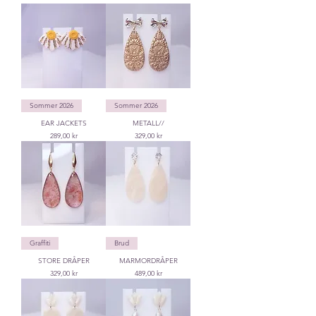
Sommer 2026
Sommer 2026
EAR JACKETS
METALL//
Price
Price
289,00 kr
329,00 kr
Graffiti
Brud
STORE DRÅPER
MARMORDRÅPER
Price
Price
329,00 kr
489,00 kr