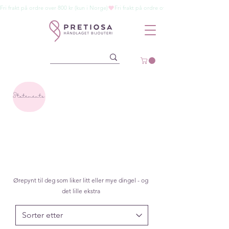
Fri frakt på ordre over 800 kr (kun i Norge)
Statements
Ørepynt til deg som liker litt eller mye dingel - og
det lille ekstra